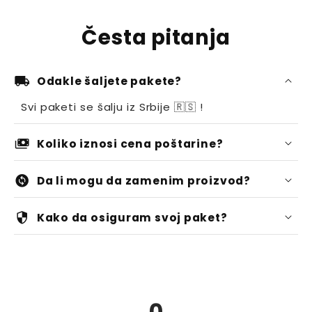
Česta pitanja
local_shipping
Odakle šaljete pakete?
Svi paketi se šalju iz Srbije 🇷🇸 !
payments
Koliko iznosi cena poštarine?
400 RSD
change_circle
Da li mogu da zamenim proizvod?
Naravno
security
Kako da osiguram svoj paket?
zamenu
povrat novca.
"Osiguranje paketa"
149 RSD
oštećenja
gubitka
0