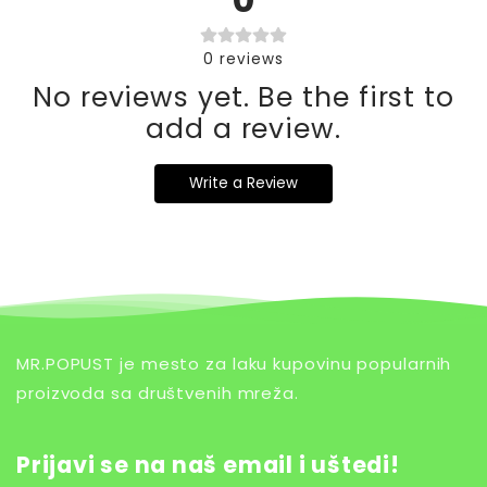
0
reviews
No reviews yet. Be the first to
add a review.
Write a Review
MR.POPUST je mesto za laku kupovinu popularnih
proizvoda sa društvenih mreža.
Prijavi se na naš email i uštedi!