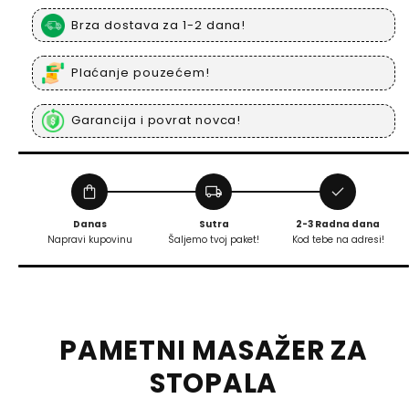
Brza dostava za 1-2 dana!
Plaćanje pouzećem!
Garancija i povrat novca!
shopping_bag
local_shipping
check
Danas
Sutra
2-3 Radna dana
Napravi kupovinu
Šaljemo tvoj paket!
Kod tebe na adresi!
PAMETNI MASAŽER ZA
STOPALA