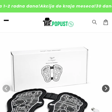
to
1-2 radna dana!
Akcija do kraja meseca!
30 dana 
conte
nt
C
a
Skip
r
to
produ
t
ct
inform
ation