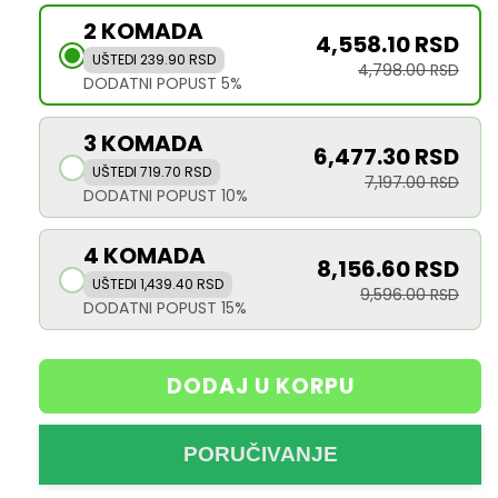
p
2 KOMADA
4,558.10 RSD
r
UŠTEDI 239.90 RSD
4,798.00 RSD
i
DODATNI POPUST 5%
c
3 KOMADA
e
6,477.30 RSD
UŠTEDI 719.70 RSD
7,197.00 RSD
DODATNI POPUST 10%
4 KOMADA
8,156.60 RSD
UŠTEDI 1,439.40 RSD
9,596.00 RSD
DODATNI POPUST 15%
DODAJ U KORPU
PORUČIVANJE