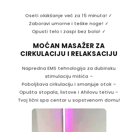
Oseti olakšanje već za 15 minuta! ✓
Zaboravi umorne i teške noge! ✓
Opusti telo i zaspi bez bola! ✓
MOĆAN MASAŽER ZA
CIRKULACIJU I RELAKSACIJU
Napredna EMS tehnologija za dubinsku
stimulaciju mišića –
Poboljšava cirkulaciju i smanjuje otok –
Opušta stopala, listove i Ahilovu tetivu –
Tvoj lični spa centar u sopstvenom domu!