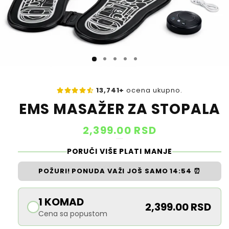
13,741+
ocena ukupno.
EMS MASAŽER ZA STOPALA
R
2,399.00 RSD
e
PORUČI VIŠE PLATI MANJE
g
POŽURI! PONUDA VAŽI JOŠ SAMO
14:53
⏰
u
l
1 KOMAD
2,399.00 RSD
a
Cena sa popustom
r