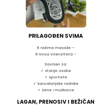
PRILAGOĐEN SVIMA
6 režima masaže –
9 nivoa intenziteta –
Savršen za:
✓ starije osobe
✓ sportiste
✓ kancelarijske radnike
✓ žene i muškarce
LAGAN, PRENOSIV I BEŽIČAN