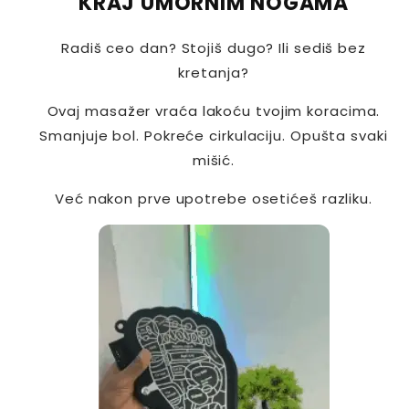
KRAJ UMORNIM NOGAMA
Radiš ceo dan? Stojiš dugo? Ili sediš bez
kretanja?
Ovaj masažer vraća lakoću tvojim koracima.
Smanjuje bol. Pokreće cirkulaciju. Opušta svaki
mišić.
Već nakon prve upotrebe osetićeš razliku.